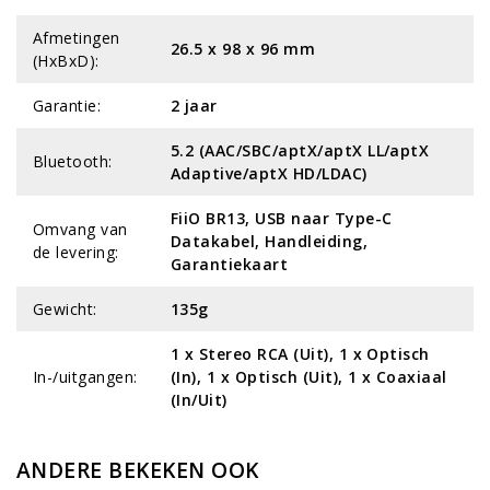
Afmetingen
26.5 x 98 x 96 mm
(HxBxD):
Garantie:
2 jaar
5.2 (AAC/SBC/aptX/aptX LL/aptX
Bluetooth:
Adaptive/aptX HD/LDAC)
FiiO BR13, USB naar Type-C
Omvang van
Datakabel, Handleiding,
de levering:
Garantiekaart
Gewicht:
135g
1 x Stereo RCA (Uit), 1 x Optisch
In-/uitgangen:
(In), 1 x Optisch (Uit), 1 x Coaxiaal
(In/Uit)
ANDERE BEKEKEN OOK