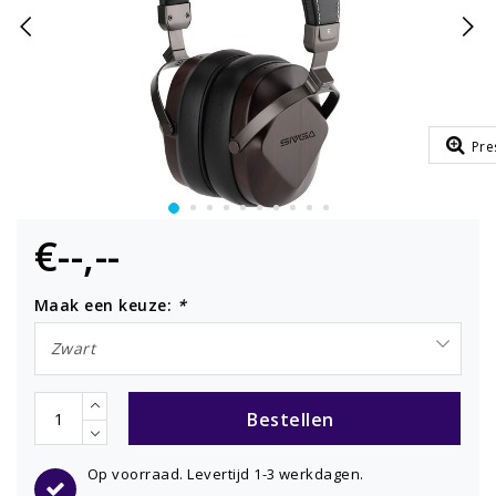
Pre
€--,--
Maak een keuze:
*
Zwart
Bestellen
Op voorraad. Levertijd 1-3 werkdagen.