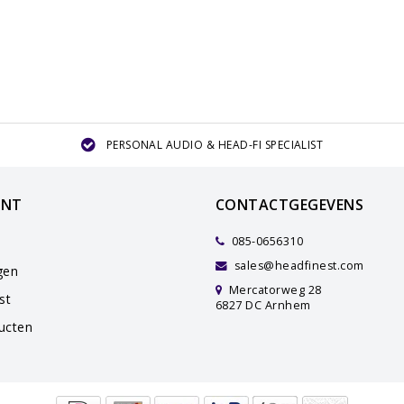
PERSONAL AUDIO & HEAD-FI SPECIALIST
UNT
CONTACTGEGEVENS
085-0656310
sales@headfinest.com
gen
Mercatorweg 28
st
6827 DC Arnhem
ducten