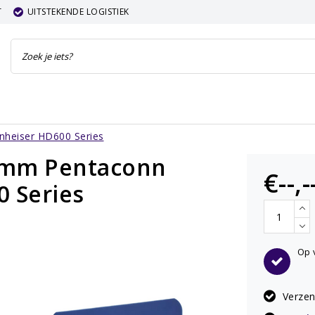
T
UITSTEKENDE LOGISTIEK
nheiser HD600 Series
.4mm Pentaconn
€--,-
0 Series
Op 
Verze