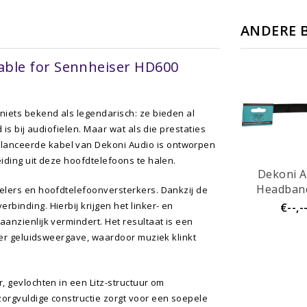
ANDERE 
able for Sennheiser HD600
niets bekend als legendarisch: ze bieden al
 is bij audiofielen. Maar wat als die prestaties
alanceerde kabel van
Dekoni Audio
is ontworpen
iding uit deze hoofdtelefoons te halen.
Dekoni A
Headband
elers en hoofdtelefoonversterkers. Dankzij de
Sennheiser
binding. Hierbij krijgen het linker- en
€--,-
Serie
anzienlijk vermindert. Het resultaat is een
jker geluidsweergave, waardoor muziek klinkt
, gevlochten in een Litz-structuur om
orgvuldige constructie zorgt voor een soepele