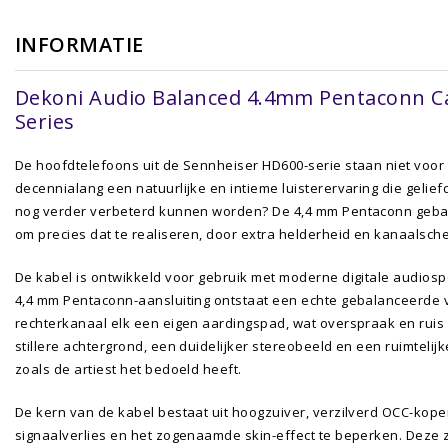
INFORMATIE
Dekoni Audio Balanced 4.4mm Pentaconn C
Series
De hoofdtelefoons uit de Sennheiser HD600-serie staan niet voor 
decennialang een natuurlijke en intieme luisterervaring die geliefd
nog verder verbeterd kunnen worden? De 4,4 mm Pentaconn geb
om precies dat te realiseren, door extra helderheid en kanaalsche
De kabel is ontwikkeld voor gebruik met moderne digitale audiosp
4,4 mm Pentaconn-aansluiting ontstaat een echte gebalanceerde ver
rechterkanaal elk een eigen aardingspad, wat overspraak en ruis a
stillere achtergrond, een duidelijker stereobeeld en een ruimteli
zoals de artiest het bedoeld heeft.
De kern van de kabel bestaat uit hoogzuiver, verzilverd OCC-koper
signaalverlies en het zogenaamde skin-effect te beperken. Deze z