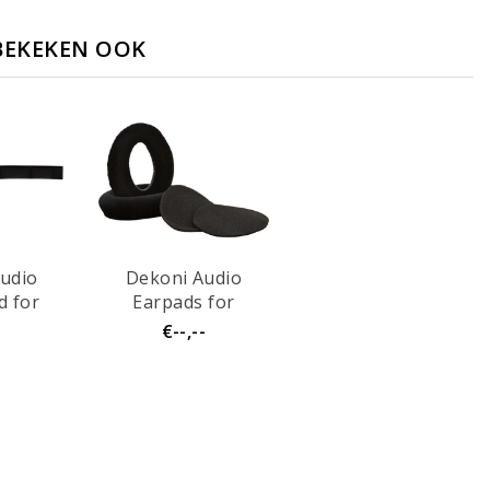
BEKEKEN OOK
udio
Dekoni Audio
 for
Earpads for
 HD600
Sennheiser HD600
-
€--,--
s
Series