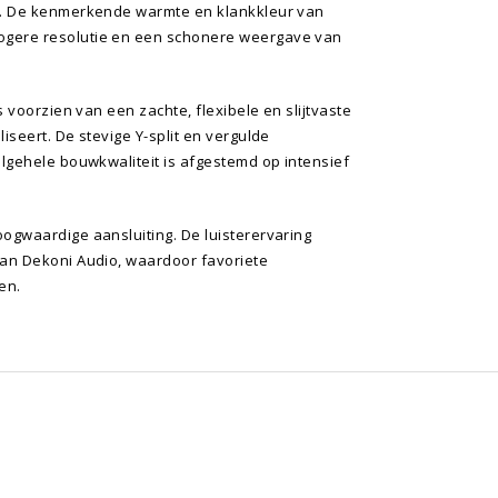
n. De kenmerkende warmte en klankkleur van
ogere resolutie en een schonere weergave van
 voorzien van een zachte, flexibele en slijtvaste
seert. De stevige Y-split en vergulde
lgehele bouwkwaliteit is afgestemd op intensief
ogwaardige aansluiting. De luisterervaring
van Dekoni Audio, waardoor favoriete
en.