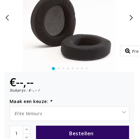
Pre
€--,--
Stukprijs : €--,-- /
Maak een keuze:
*
Elite Velours
Bestellen