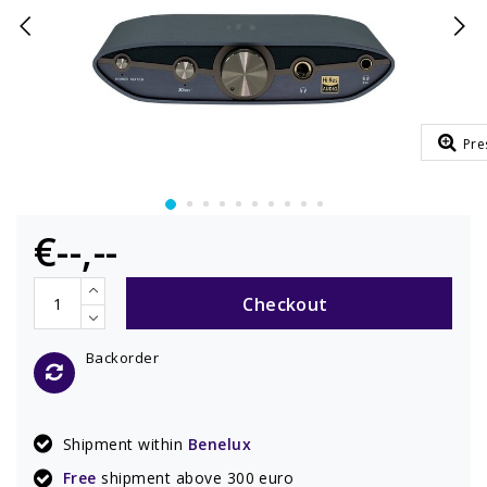
Pre
€--,--
Checkout
Backorder
Shipment within
Benelux
Free
shipment above 300 euro