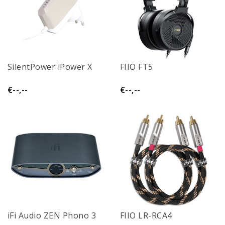
SilentPower iPower X
FIIO FT5
€--,--
€--,--
iFi Audio ZEN Phono 3
FIIO LR-RCA4