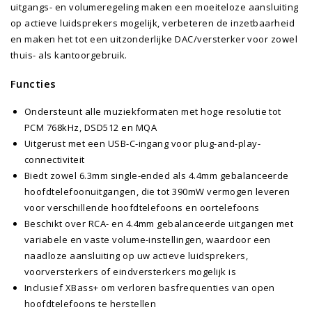
uitgangs- en volumeregeling maken een moeiteloze aansluiting
op actieve luidsprekers mogelijk, verbeteren de inzetbaarheid
en maken het tot een uitzonderlijke DAC/versterker voor zowel
thuis- als kantoorgebruik.
Functies
Ondersteunt alle muziekformaten met hoge resolutie tot
PCM 768kHz, DSD512 en MQA
Uitgerust met een USB-C-ingang voor plug-and-play-
connectiviteit
Biedt zowel 6.3mm single-ended als 4.4mm gebalanceerde
hoofdtelefoonuitgangen, die tot 390mW vermogen leveren
voor verschillende hoofdtelefoons en oortelefoons
Beschikt over RCA- en 4.4mm gebalanceerde uitgangen met
variabele en vaste volume-instellingen, waardoor een
naadloze aansluiting op uw actieve luidsprekers,
voorversterkers of eindversterkers mogelijk is
Inclusief XBass+ om verloren basfrequenties van open
hoofdtelefoons te herstellen