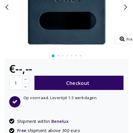
Pre
€--,--
Checkout
Op voorraad. Levertijd 1-3 werkdagen.
Shipment within
Benelux
Free
shipment above 300 euro