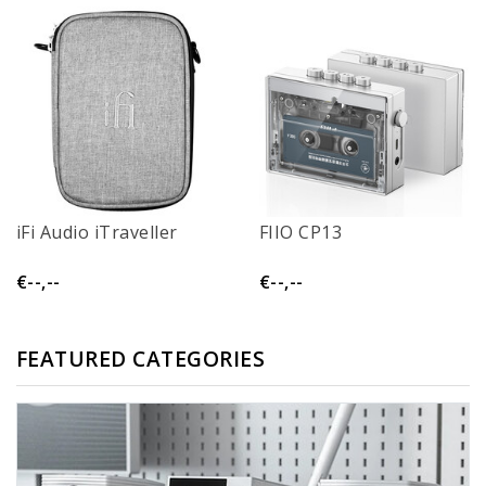
iFi Audio iTraveller
FIIO CP13
€--,--
€--,--
FEATURED CATEGORIES