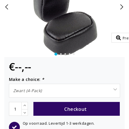
Pre
€--,--
Make a choice:
*
Zwart (4-Pack)
Checkout
Op voorraad. Levertijd 1-3 werkdagen.