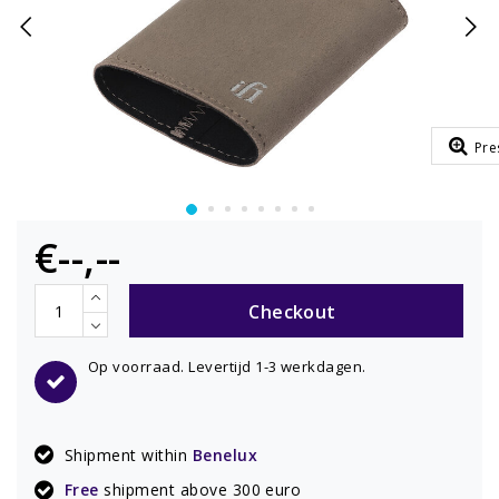
Pre
€--,--
Checkout
Op voorraad. Levertijd 1-3 werkdagen.
Shipment within
Benelux
Free
shipment above 300 euro