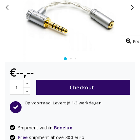
Pre
€--,--
Checkout
Op voorraad. Levertijd 1-3 werkdagen.
Shipment within
Benelux
Free
shipment above 300 euro