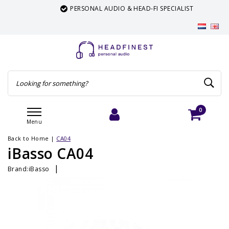
PERSONAL AUDIO & HEAD-FI SPECIALIST
0
Menu
Login
Cart
Back to Home
|
CA04
iBasso CA04
|
Brand:
iBasso