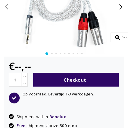
Pre
€--,--
Checkout
Op voorraad. Levertijd 1-3 werkdagen.
Shipment within
Benelux
Free
shipment above 300 euro